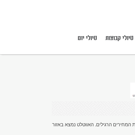
טיולי קבוצות
טיולי יום
Fashion Ho של מיטב החנויות (בין היתר: אדידס, מנגו, נייק ועוד) במחירים של עד 70% לעומת המחירים הרגילים. האווטלט נמצא באזור