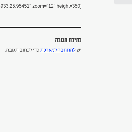
[symple_googlemap title="Fashion House Outlet, Bucharest" location="44.433933,25.95451" zoom="12" height=350]
כתיבת תגובה
יש
להתחבר למערכת
כדי לכתוב תגובה.