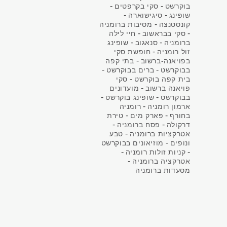
-
-
בוקרשט
סקי בקרפטים
-
-
שופינג
סיגישוארה
-
קונסטנצה
מסיבות ברומניה
-
-
סקי בבראשוב
חיי לילה
-
-
ברומניה
סנאגוב
שופינג
-
זול רומניה
חופשת סקי
-
בפויאנה-ברשוב
בתי קפה
-
-
בבוקרשט
ברים בבוקרשט
-
בית קפה בוקרשט
סקי
-
פויאנה ברשוב
מועדונים
-
-
בבוקרשט
שופינג בוקרשט
-
ארמון רומניה
רומניה
-
-
בחורף
פארק מים
טירת
-
-
דרקולה
פסח ברומניה
-
אטרקציות ברומניה
טבע
-
ונופים
מוזיאונים בבוקרשט
-
-
קניות זולות רומניה
-
אטרקציה ברומניה
מסעדות ברומניה