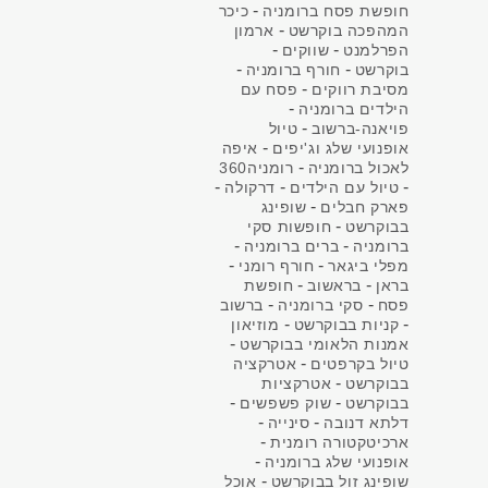
-
חופשת פסח ברומניה
כיכר
-
המהפכה בוקרשט
ארמון
-
-
הפרלמנט
שווקים
-
-
בוקרשט
חורף ברומניה
-
מסיבת רווקים
פסח עם
-
הילדים ברומניה
-
פויאנה-ברשוב
טיול
-
אופנועי שלג וג'יפים
איפה
-
לאכול ברומניה
רומניה360
-
-
-
טיול עם הילדים
דרקולה
-
פארק חבלים
שופינג
-
בבוקרשט
חופשות סקי
-
-
ברומניה
ברים ברומניה
-
-
מפלי ביגאר
חורף רומני
-
-
בראן
בראשוב
חופשת
-
-
פסח
סקי ברומניה
ברשוב
-
-
קניות בבוקרשט
מוזיאון
-
אמנות הלאומי בבוקרשט
-
טיול בקרפטים
אטרקציה
-
בבוקרשט
אטרקציות
-
-
בבוקרשט
שוק פשפשים
-
-
דלתא דנובה
סינייה
-
ארכיטקטורה רומנית
-
אופנועי שלג ברומניה
-
שופינג זול בבוקרשט
אוכל