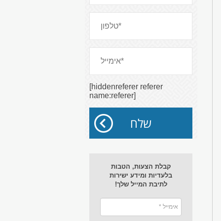
[hiddenreferer referer
name:referer]
קבלת הצעות, הטבות
בלעדיות ומידע ישירות
לתיבת המייל שלך!