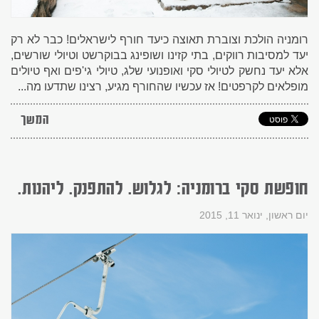
רומניה הולכת וצוברת תאוצה כיעד חורף לישראלים! כבר לא רק
יעד למסיבות רווקים, בתי קזינו ושופינג בבוקרשט וטיולי שורשים,
אלא יעד נחשק לטיולי סקי ואופנועי שלג, טיולי גי'פים ואף טיולים
מופלאים לקרפטים! אז עכשיו שהחורף מגיע, רצינו שתדעו מה...
המשך
חופשת סקי ברומניה: לגלוש. להתפנק. ליהנות.
יום ראשון, ינואר 11, 2015