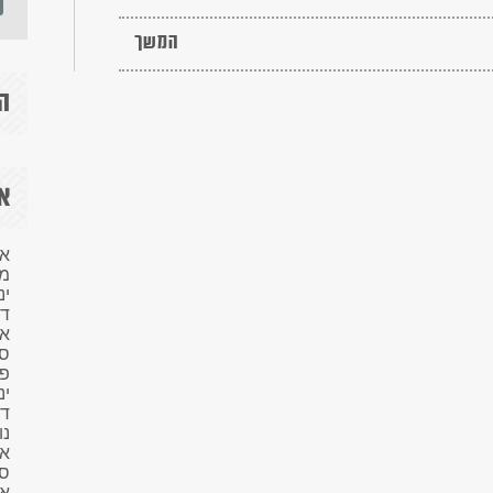
המשך
ה
אר
אפ
מ
ינ
ד
או
ס
פב
ינ
ד
נו
או
ס
או