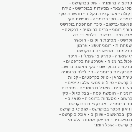
-
-
רקציה ברומניה
שוק בבוקרשט
-
-
לי ביגאר
מסעדות בבוקרשט
טירת
-
-
קולה
אטרקציות בקלוז'
חופשות סקי
-
-
ומניה
סקי ברומניה
חופשת סקי
-
ויאנה-ברשוב
כיכר המהפכה בוקרשט
-
-
-
ורף רומני
ברים ברומניה
דרקולה
-
-
-
רק מים
ברשוב
דלתא דנובה
-
-
קרשט
מסיבת רווקים
חופשה
-
-
פחתית
רומניה360
ארמון
-
-
רלמנט
מוזיאונים בבוקרשט
-
-
גישוארה
פארק צ'ישמיג'יו
איפה
-
-
כול ברומניה
אטרקציות בקרפטים
-
רקציה בבוקרשט
סקי פויאנה ברשוב
-
טרקציות ברומניה
חיי לילה ברומניה
-
-
ירת בראן
טיול בקרפטים
קניות
-
-
וקרשט
טיול אופנועי שלג וג'יפים
-
-
ע ונופים
מאכלים רומניים
מסיבות
-
-
-
ומניה
חופשת פסח
בצל סגול
סקי
-
-
-
רשוב
מסעדות ברומניה
סנאגוב
-
-
ח ברומניה
אטרקציות בבוקרשט
-
זיאון הכפר בבוקרשט
שופינג בוקרשט
-
-
-
קי בבראשוב
שווקים
אוכל בוקרשט
-
נסילבניה
מוזיאון אמנות הלאומי
-
וקרשט
אוכל רומני