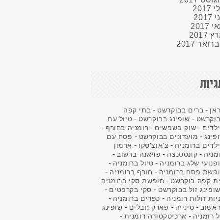
לי
2017
ני
2017
י
2017
רץ
2017
רואר
2017
גיות
-
-
אן
ברים בבוקרשט
בתי קפה
-
-
וקרשט
שופינג בבוקרשט
טיול עם
-
-
-
לדים
שוק פשפשים
רומניה בחורף
-
-
פינג
מועדונים בבוקרשט
פסח עם
-
-
לדים ברומניה
צ'אוצ'סקו
ארמון
-
-
-
מניה
קונסטנצה
פויאנה-ברשוב
-
-
פנועי שלג ברומניה
טיול ברומניה
-
-
פשת פסח ברומניה
חורף ברומניה
-
ת קפה בוקרשט
חופשת סקי ברומניה
-
-
ופינג זול בבוקרשט
סקי בקרפטים
-
-
יות זולות רומניה
כפרים ברומניה
-
-
-
אשוב
סינייה
פארק חבלים
שופינג
-
-
ל רומניה
ארכיטקטורה רומנית