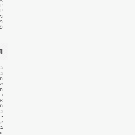
יו
יו
מא
מ
פב
ת
בר
בב
הי
שו
הי
רו
או
חו
בי
-
ש
קנ
בר
זו