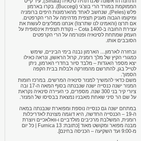
התחנה הראשונה שלנו תהיה סינאיה (Sinaia), עיר קייט
הממוקמת במורד הרי בוצ'גי (Buccegi). בקרו בארמון
פלש (Peles), שנחשב לאחד מהארמונות היפים ברומניה
ומיקומו הגבוה מעניק תצפית מדהימה על הרי הקרפטים.
אם תרצו (והאמינו לנו שתרצו!) אנחנו ממליצים לעשות את
עצירת החובה ב-Cota 1400 – נקודת תצפית אינסופית על
העמק שמתחת לסינאיה ופנורמה על הרי הקרפטים
הסובבים אותו.
ובחזרה לארמון… הארמון נבנה בימי הביניים, שימש
כמגורי הקיץ של מלך רומניה, קרול הראשון, ונראה כאילו
יצא מספר האגדות – מלבד סיור בחדרי הארמון, ניתן
לטייל בגן, להתרשם מהמזרקה ולבלות בבית הקפה
הסמוך.
משם כדאי להמשיך למנזר סינאיה המרשים. במרכז חומות
המנזר ישנה כנסייה ישנה שנבנתה בסוף המאה ה-17 ובה
ציורי קיר בני 300 שנה. מספרים, כי העיירה סינאיה נקראת
על שם הר סיני שאחת מאבניו נמצאת בבסיסו של המנזר.
במתחם ישנה גם כנסייה נוספת ומפוארת שנבנתה במאה
ה-19 – הכנסייה החדשה, היא דוגמה מצוינת לאדריכלות
רומנית, המשלבת מרכיבים מולדביים ו-וואלאכיים ויוצרת
מבנה מפואר ומקושט מאוד [כתובת: Furnica 13 | כל יום
מ-9:00 ועד השקיעה – הכניסה בחינם].