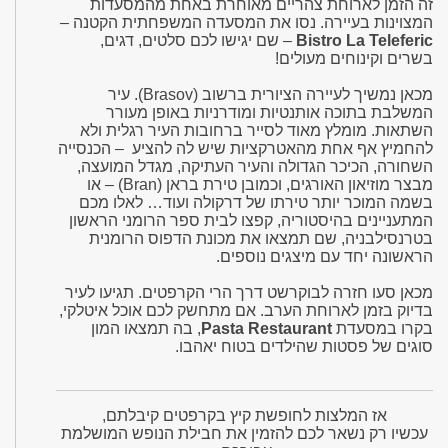
זה הזמן לארוחת צהריים מאוחרת באחת מהמסעדות
המצוינות בעיירה. נסו את המסעדה המשפחתית הקטנה –
Bistro La Teleferic
– שם יגישו לכם סלטים, דגים,
בשרים וקינוחים מעולים!
מכאן נמשיך לעיירה הציורית ברשוב (Brasov). עיר
המשלבת בתוכה אותנטיות ומודרניות באופן מעורר
השתאות. מומלץ מאוד לסייר ברחובות העיר רגלית ולא
להחמיץ אף אחת מהאטרקציות שיש לה להציע – הכנסייה
השחורה, הכיכר הגדולה והעיר העתיקה, מגדל המועצה,
מבצר מוזיאון האורגים, וכמובן טירת בראן (Bran) – או
בשמה המוכר יותר טירתו של דרקולה ועוד… לאלו מכם
המתעניינים בהיסטוריה, קפצו לבית ספר הרומני הראשון
בטרנסילבניה, שם תמצאו את מכונת הדפוס הרומנית
הראשונה יחד עם מיצגים נוספים.
מכאן סעו חזרה לבוקרשט דרך הרי הקרפטים. תגיעו לעיר
בדיוק בזמן לארוחת הערב. אם מתחשק לכם אוכל איטלקי,
בקרו במסעדת
Pasta Restaurant
, בה תמצאו המון
סוגים של פסטות שהילדים בטוח יאהבו.
אז המלצות לחופשת קיץ בקרפטים קיבלתם,
עכשיו רק נשאר לכם להזמין את חבילת הנופש המושלמת