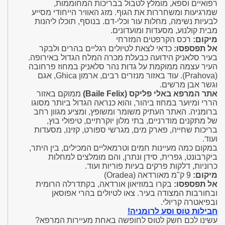
רפואיים וספא, מומלץ לטבול בבריכות המחוממות,
שמרגיעות ומשחררות את הגוף. מזג האוויר הייחודי מסייע
לבעיות נשימה, מחלות עור וכלי-דם. בנוסף, תוכלו ליהנות
מבית קולנוע, מסעדות ומועדונים.
מיקום:
רכס הקרפטים המזרחי
אל תפספסו:
כדאי לצאת לטיולים רגליים בהרים ולבקר
בעיר סלאניק הידועה כבעלת מכרה המלח הגדול באירופה.
העיר עצמה ממוקמת על גדות נהר סלאניק במחוז פרחובה
(Prahova). עוד באזור מנזרים רבים, ארמון Ghica, אגם
וגשר אבן מרשים.
אתר המרפא באלי פליקס (Baile Felix)
ממוקם באזור
הררי ומיוער במחוז ביהור, והוא כנראה הגדול ביותר מסוגו
ברומניה. האתר העתיק משומר ומשופץ, ומציע מגוון רחב
של מתקנים מודרניים, בתי מלון יוקרתיים, טיפולי בוץ,
בריכות שחייה, פארק מים, מגרשי ספורט, קזינו, מסעדות
ועוד.
במקום כמה מעיינות חמים וטרמאליים המכילים, בין היתר,
ביקרבונט, גפרית, סידן ונתרן, והם מומלצים למחלות
כרוניות, דלקות פרקים בעיות פוריות ועוד.
מיקום:
9 ק"מ מאורדאה (Oradea)
אל תפספסו:
בקרו במוזיאון אורדאה, בקתדרלה הרומית
ובחורבות המצודה בעיר. צאו לטיולים בהרי אפוסאן
ובפיאטרה קריולי.
חבילות טוס וסע לרומניה!
עשינו לכם חשק לטוס לחופשה באחת מעיירות המרפא?