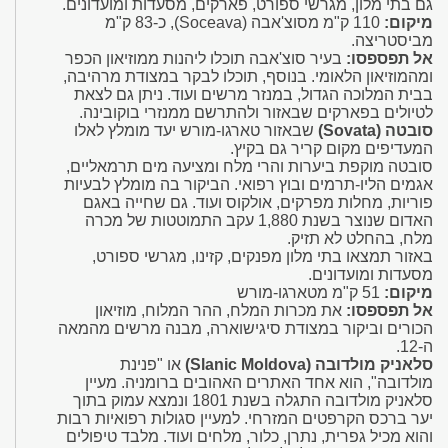
גם בתי מלון, מגרשי ספורט, פארקים, מסעדות ומועדונים.
מיקום:
110 ק"מ מסוצ'אבה (Soceava), כ-83 ק"מ
מביסטריצה.
אל תפספסו:
בעיר סוצ'אבה תוכלו ליהנות ממוזיאון הכפר
ומהמוזיאון הלאומי. בנוסף, תוכלו לבקר במצודת מרהיבה,
בבית המלוכה הגדול, במנזר מרשים ועוד. ניתן גם לצאת
לטיולים בפארקים שבאזור ולהתרשם ממנזרי בוקובינה.
סובטה (Sovata)
שבאזור טארגו-מורש יעד מומלץ לאלו
המעדיפים מקום קריר גם בקיץ.
סובטה מוקפת ביערות והרי מלח ומציעה מים תרמאליים,
אגמים הליו-תרמים ובוץ רפואי. הביקור בה מומלץ לבעיות
פוריות, מחלות מפרקים, אולקוס ועוד. גם שחייה באגם
האדום שנוצר בשנת 1,880 עקב התמוטטות של מכרה
מלח, בהחלט לא תזיק.
באזור תמצאו בתי מלון מפנקים, קזינו, מגרשי ספורט,
מסעדות ומועדונים.
מיקום:
51 ק"מ מטארגו-מורש
אל תפספסו:
את מכרות המלח, ההר המלוח, מוזיאון
הכורים וביקור במצודת סיגישוארה, מבנה מרשים מהמאה
ה-12.
סלאניק מולדובה (Slanic Moldova)
או "פנינת
מולדובה", הוא אחד האתרים האהובים ברומניה. מעיין
סלאניק מולדובה התגלה בשנת 1801 ונמצא עמוק בתוך
יער ברכס הקרפטים המזרחי. למעיין סגולות רפואיות רבות
והוא מכיל גפרית, נתרן, כלור, מלחים ועוד. מלבד טיפולים