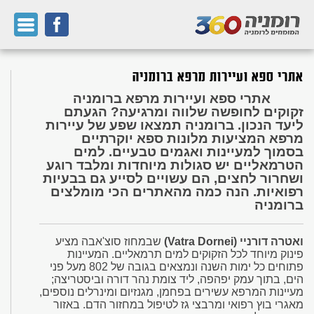
אתרי ספא ועיירות מרפא ברומניה
אתרי ספא ועיירות מרפא ברומניה
זקוקים לחופשה שלווה ומרגיעה? הגעתם
ליעד הנכון. ברומניה תמצאו שפע של עיירות
מרפא המציעות מלונות ספא יוקרתיים
בסמוך למעיינות ואגמים טבעיים. למים
הטרמאליים יש סגולות מיוחדות ומלבד רוגע
ושחרור לחצים, הם עשויים לסייע גם בבעיות
רפואיות. הנה כמה מהאתרים הכי מומלצים
ברומניה
ואטרה דורניי (Vatra Dornei)
שבמחוז סוצ'אבה מציע
פינוק מיוחד לכל הזקוקים למים תרמאליים. המעיינות
פתוחים כל ימות השנה ונמצאים בגובה של 802 מעל פני
הים, בתוך עמק יפהפה, ליד צומת נהר דורה וביסטריצה;
מעיינות המרפא עשירים בפחמן, מגנזיום ומינרלים נוספים,
מאגרי בוץ רפואי ומרבצי גז לטיפול במחזור הדם. באזור